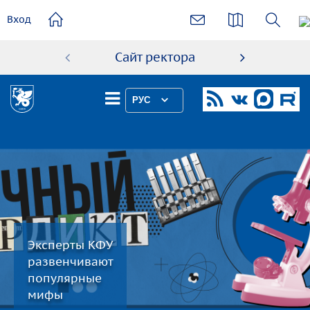
основному
Вход
содержанию
Сайт ректора
Абиту
РУС
Эксперты КФУ
развенчивают
популярные
мифы