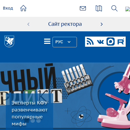
основному
Вход
содержанию
Сайт ректора
Абиту
РУС
Эксперты КФУ
развенчивают
популярные
мифы