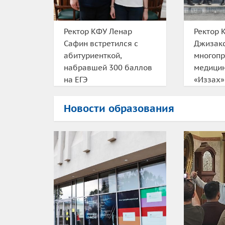
Ректор КФУ Ленар
Ректор 
Сафин встретился с
Джизакс
абитуриенткой,
многоп
набравшей 300 баллов
медицин
на ЕГЭ
«Иззах»
Новости образования