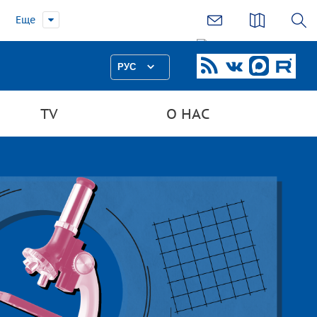
Еще
РУС
TV
О НАС