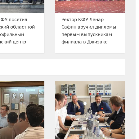
КФУ посетил
Ректор КФУ Ленар
кий областной
Сафин вручил дипломы
рофильный
первым выпускникам
ский центр
филиала в Джизаке