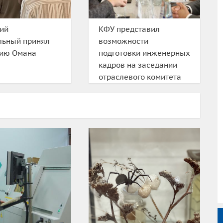
ий
КФУ представил
льный принял
возможности
цию Омана
подготовки инженерных
кадров на заседании
отраслевого комитета
«Вакуумное
машиностроение»