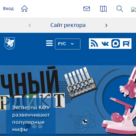
основному
Вход
содержанию
Сайт ректора
Абиту
РУС
Эксперты КФУ
развенчивают
популярные
мифы