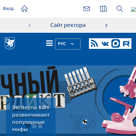
основному
Вход
содержанию
Сайт ректора
Абиту
РУС
Эксперты КФУ
развенчивают
популярные
мифы