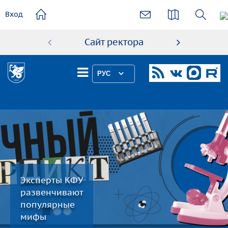
основному
Вход
содержанию
Сайт ректора
Абиту
РУС
Эксперты КФУ
развенчивают
популярные
мифы