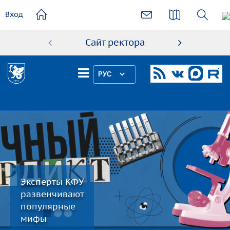
основному
Вход
содержанию
Сайт ректора
Абиту
РУС
Эксперты КФУ
развенчивают
популярные
мифы