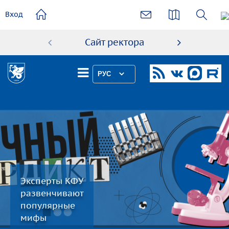
основному
Вход
содержанию
Сайт ректора
Абиту
РУС
Эксперты КФУ
развенчивают
популярные
мифы