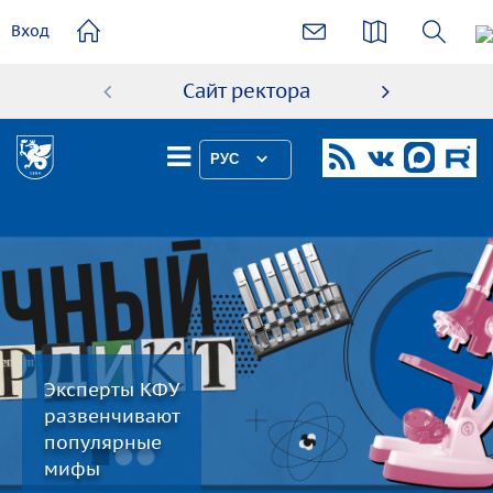
основному
Вход
содержанию
Сайт ректора
Абиту
РУС
Эксперты КФУ
развенчивают
популярные
мифы