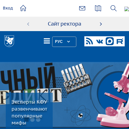
основному
Вход
содержанию
Сайт ректора
Абиту
РУС
Эксперты КФУ
развенчивают
популярные
мифы