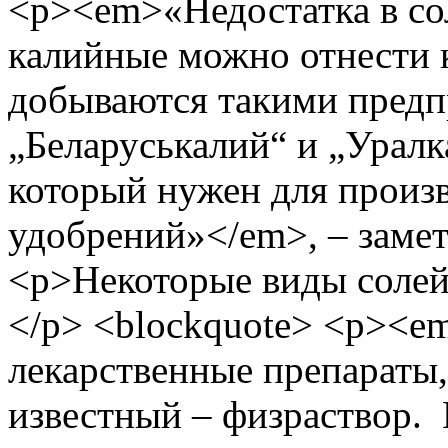
<p><em>«Недостатка в сол
калийные можно отнести 
добываются такими предп
„Беларуськалий“ и „Уралк
который нужен для произ
удобрений»</em>, – замет
<p>Некоторые виды солей
</p> <blockquote> <p><e
лекарственные препараты,
известный – физраствор.