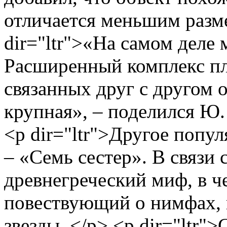
отличается меньшим разме
dir="ltr">«На самом деле 
Расширенный комплекс пл
связанных друг с другом 
крупная», – поделился Ю.
<p dir="ltr">Другое попул
– «Семь сестер». В связи
древнегреческий миф, в че
повествующий о нимфах, 
звезды. </p> <p dir="ltr">