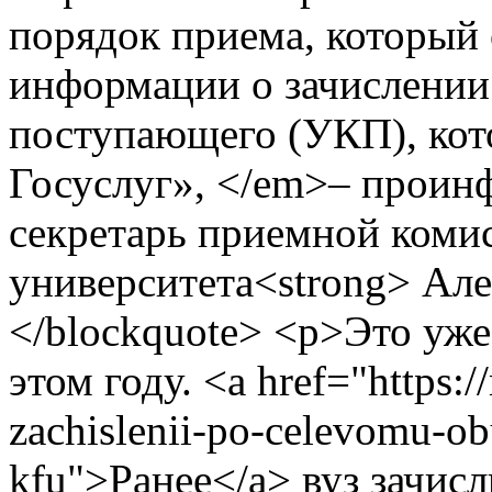
порядок приема, который
информации о зачислении
поступающего (УКП), кот
Госуслуг», </em>– проин
секретарь приемной коми
университета<strong> Але
</blockquote> <p>Это уже
этом году. <a href="https:/
zachislenii-po-celevomu-o
kfu">Ранее</a> вуз зачис