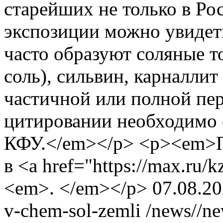
старейших не только в Рос
экспозиции можно увидет
часто образуют соляные т
соль), сильвин, карналли
частичной или полной пер
цитировании необходимо 
КФУ.</em></p> <p><em>П
в <a href="https://max.ru
<em>. </em></p>
07.08.2
v-chem-sol-zemli
/news//ne