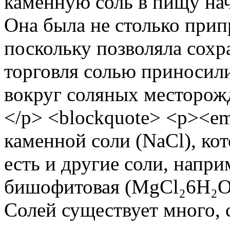
каменную соль в пищу нача
Она была не столько прип
поскольку позволяла сохр
торговля солью приносил
вокруг соляных месторожд
</p> <blockquote> <p><e
каменной соли (NaCl), ко
есть и другие соли, напри
бишофитовая (MgCl₂6H₂O)
Солей существует много, 