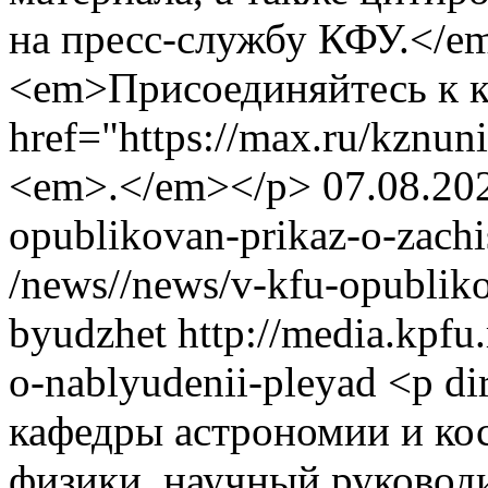
на пресс-службу КФУ.</e
<em>Присоединяйтесь к 
href="https://max.ru/kzn
<em>.</em></p>
07.08.20
opublikovan-prikaz-o-zachi
/news//news/v-kfu-opubliko
byudzhet
http://media.kpfu
o-nablyudenii-pleyad
<p di
кафедры астрономии и ко
физики, научный руковод