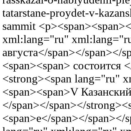
tatarstane-proydet-v-kaza
sammit
<p><span><span><span><strong><span lang="ru" xml:lang="ru" xml:lang="ru"><span><span>С 26 по 30 августа</span></span></span></strong><strong><span><span><span> состоится </span></span></span></strong><strong><span lang="ru" xml:lang="ru" xml:lang="ru"><span><span>V Казанский глобальный молод</span></span></span></strong><strong><span><span><span>е</span></span></span></strong><strong><span lang="ru" xml:lang="ru" xml:lang="ru"><span><span>жный саммит</span></span></span></strong><strong><span><span><span>.</span></span></span></strong></span></span></span></p> <p><span><span><span><span lang="ru" xml:lang="ru" xml:lang="ru"><span><span>Организаторами </span></span></span><span><span><span>с</span></span></span><span lang="ru" xml:lang="ru" xml:lang="ru"><span><span>аммита выступают Правительство Р</span></span></span><span><span><span>Т</span></span></span><span lang="ru" xml:lang="ru" xml:lang="ru"><span><span>, Министерство науки и высшего образования Р</span></span></span><span><span><span>Ф</span></span></span><span lang="ru" xml:lang="ru" xml:lang="ru"><span><span>, Молодежный форум Организации исламского сотрудничества и Казанский федеральный университет. </span></span></span><span><span><span>Соорганизаторы и партнеры: Группа стратегического видения «Россия – Исламский мир», Министерство по делам молодежи Республики Татарстан, Движение Первых, АНО «Академия молодежной дипломатии», Молодежный центр Республики Татарстан и интернет-журнал Enter.</span></span></span></span></span></span></p> <p><span><span><span><span lang="ru" xml:lang="ru" xml:lang="ru"><span><span>В мероприятии </span></span></span><span><span><span>примут участие </span></span></span><span lang="ru" xml:lang="ru" xml:lang="ru"><span><span>более 300 делегатов из порядка 40 стран (БРИКС, ОИС и АТР). </span></span></span></span></span></span></p> <p><span><span><span><span lang="ru" xml:lang="ru" xml:lang="ru"><span><span><span><span>Основной темой</span></span></span></span></span><span lang="ru" xml:lang="ru" xml:lang="ru"><span><span> V Казанского глобального молод</span></span></span><span><span><span>е</span></span></span><span lang="ru" xml:lang="ru" xml:lang="ru"><span><span>жного саммита будет «Образование в эпоху глобальных изменений: кадры для устойчивого развития». Ее раскроют через тематические треки: </span></span></span><span><span><span>н</span></span></span><span lang="ru" xml:lang="ru" xml:lang="ru"><span><span>овая архитектура образования – от школы до вуза и переподготовки;</span></span></span><span><span><span> н</span></span></span><span lang="ru" xml:lang="ru" xml:lang="ru"><span><span>авыки будущего;</span></span></span><span><span><span> б</span></span></span><span lang="ru" xml:lang="ru" xml:lang="ru"><span><span>удущее профессий и кадровый спрос; </span></span></span><span><span><span>б</span></span></span><span lang="ru" xml:lang="ru" xml:lang="ru"><span><span>удущие образовательные технологии и ИИ;</span></span></span><span><span><span> в</span></span></span><span lang="ru" xml:lang="ru" xml:lang="ru"><span><span>оспитание, традиционные ценности и роль культурной идентичности;</span></span></span><span><span><span> н</span></span></span><span lang="ru" xml:lang="ru" xml:lang="ru"><span><span>овые формы партнерства в сфере образования;</span></span></span><span><span><span> г</span></span></span><span lang="ru" xml:lang="ru" xml:lang="ru"><span><span>орода и регионы как пространство развития.</span></span></span></span></span></span></p> <p><span><span><span><span lang="ru" xml:lang="ru" xml:lang="ru"><span><span>Форматы саммита позволяют установить фундамент для совместных инициатив и долгосрочных проектов, а также продемонстрировать разные возможности для развития молодежи в России. Среди спикеров: <span>президент Молодежного совета Малайзии </span><strong>Мохд Иззат Афифи Абдул Хамид</strong>, президент<str