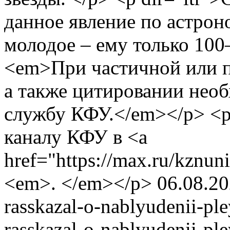
данное явление по астро
молодое – ему только 100
<em>При частичной или п
а также цитировании необ
службу КФУ.</em></p> <
каналу КФУ в <a
href="https://max.ru/kzn
<em>. </em></p>
06.08.2
rasskazal-o-nablyudenii-pl
rasskazal-o-nablyudenii-pl