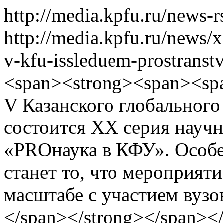
http://media.kpfu.ru/news-
http://media.kpfu.ru/news/
v-kfu-issleduem-prostrans
<span><strong><span><spa
V Казанского глобальног
состоится XX серия науч
«PROнаука в КФУ». Особ
станет то, что мероприят
масштабе с участием вузо
</span></strong></span><