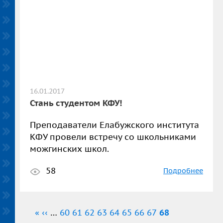
16.01.2017
Стань студентом КФУ!
Преподаватели Елабужского института
КФУ провели встречу со школьниками
можгинских школ.
58
Подробнее
Нумерация
Первая
«
←
‹‹
…
Страница
60
Страница
61
Страница
62
Страница
63
Страница
64
Страница
65
Страница
66
Страница
67
Текущая
68
страниц