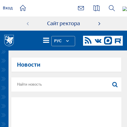
основному
Вход
содержанию
Сайт ректора
Абиту
РУС
Новости