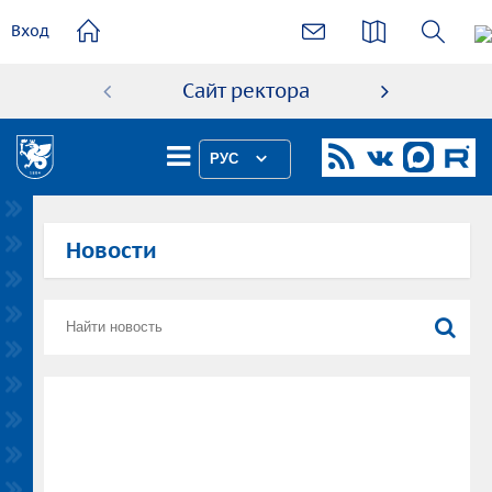
основному
Вход
содержанию
Сайт ректора
Абиту
РУС
Новости