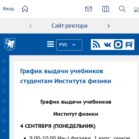
основному
Вход
содержанию
Сайт ректора
Абиту
РУС
График выдачи учебников
студентам Института физики
График выдачи учебников
Институт физики
4 СЕНТЯБРЯ (ПОНЕДЕЛЬНИК)
9.00-10.00 Ин-т физики 1 курс очное