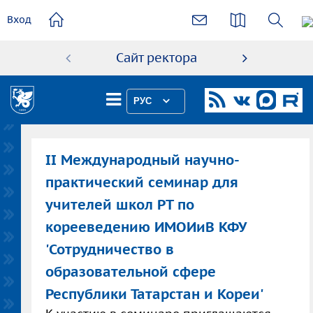
основному
Вход
содержанию
Сайт ректора
Абиту
РУС
II Международный научно-
практический семинар для
учителей школ РТ по
корееведению ИМОИиВ КФУ
'Сотрудничество в
образовательной сфере
Республики Татарстан и Кореи'