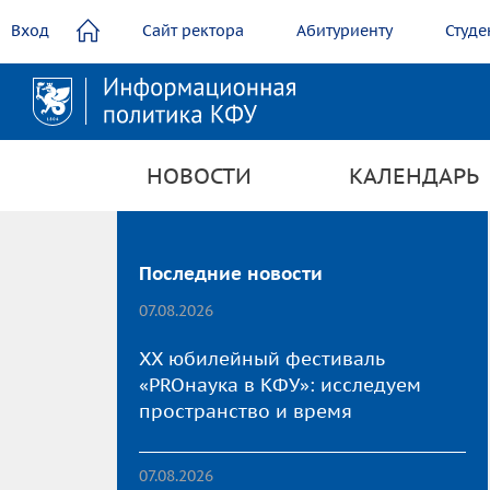
содержанию
Вход
Сайт ректора
Абитуриенту
Студе
НОВОСТИ
КАЛЕНДАРЬ
Последние новости
07.08.2026
XX юбилейный фестиваль
«PROнаука в КФУ»: исследуем
пространство и время
07.08.2026