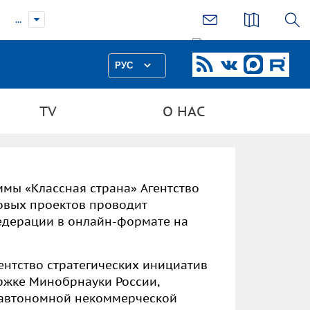
...
РУС
TV
О НАС
аммы
«Классная страна»
Агентство
овых проектов проводит
едерации в онлайн-формате на
нтство стратегических инициатив
жке Минобрнауки России,
 автономной некоммерческой