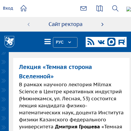
основному
Вход
содержанию
Сайт ректора
Абиту
РУС
Лекция «Темная сторона
Вселенной»
В рамках научного лектория Milmax
Science
в
Центре креативных индустрий
(
Нижнекамск, ул. Лесная, 53
) состоится
лекция кандидата физико-
математических наук, доцента Института
физики Казанского федерального
университета
Дмитрия Грошева
«Темная