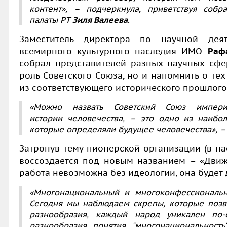
контент», – подчеркнула, приветствуя собр
палаты РТ
Зиля Валеева
.
Заместитель директора по научной деят
всемирного культурного наследия ИМО
Раф
собрал представителей разных научных сфер
роль Советского Союза, но и напомнить о те
из соответствующего исторического прошлого
«Можно назвать Советский Союз импери
истории человечества, – это одно из наибо
которые определяли будущее человечества», – 
Затронув тему пионерской организации (в н
воссоздается под новым названием – «Движе
работа невозможна без идеологии, она будет 
«Многонациональный и многоконфессиональн
Сегодня мы наблюдаем скрепы, которые позв
разнообразия, каждый народ уникален по-с
разнообразия понятия "многонациональность"