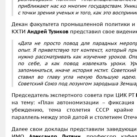
приближают нас ко многим государствам. Уник
с точки зрения ученых и того, как это восприн
Декан факультета промышленной политики и
КХТИ
Андрей Тузиков
представил свое видение
«Дата не просто повод для парадных меропр
опыт. Я приветствую тот контекст, который пр
нужно рассматривать как изучение уроков. Оп
по себе, а как повод извлекать уроки. У
запоминаться, иначе история мстит. Советски
ставил во главу угла некую большую идею.
Советский Союз под лозунгом зародыша Земшар
Председатель экспертного совета при ЦИК РТ
на тему: «План автономизации – фиксация
убеждению, тема столетия СССР крайне 
параллель между этой датой и столетием Отеч
Далее свои доклады представили заведующи
ИМО
Александр Литвин
, профессор кафед