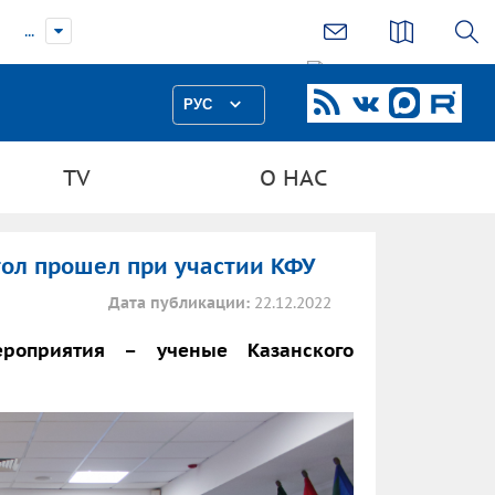
...
РУС
TV
О НАС
тол прошел при участии КФУ
Дата публикации:
22.12.2022
роприятия – ученые Казанского