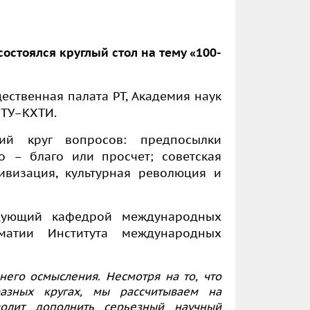
остоялся круглый стол на тему «100-
ственная палата РТ, Академия наук
ИТУ–КХТИ.
ий круг вопросов: предпосылки
о – благо или просчет; советская
ивизация, культурная революция и
дующий кафедрой международных
матии Института международных
него осмысления. Несмотря на то, что
азных кругах, мы рассчитываем на
олит дополнить серьезный научный