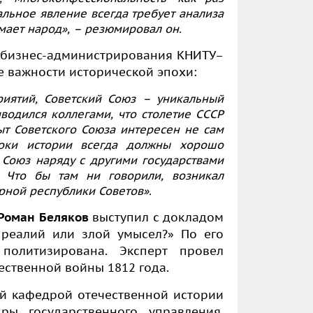
альное явление всегда требует анализа
имает народ», – резюмировал он.
 бизнес-администрирования КНИТУ–
 важности исторической эпохи:
иятий, Советский Союз – уникальный
иводился коллегами, что столетие СССР
ыт Советского Союза интересен не сам
роки истории всегда должны хорошо
й Союз наряду с другими государствами
 Что бы там ни говорили, возникал
ной республики Советов».
Роман Беляков
выступил с докладом
 реалий или злой умысел?» По его
политизирована. Эксперт провел
ественной войны 1812 года.
й кафедрой отечественной истории
ры государственного управления,