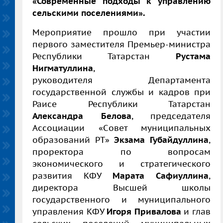
«Современные подходы к управлению
сельскими поселениями».
Мероприятие прошло при участии
первого заместителя Премьер-министра
Республики Татарстан
Рустама
Нигматуллина
,
р
уководителя Департамента
государственной службы и кадров при
Раисе Республики Татарстан
Александра Белова
,
председателя
Ассоциации «Cовет муниципальных
образований РТ»
Экзама Губайдуллина
,
проректора по вопросам
экономического и стратегического
развития КФУ
Марата Сафиуллина
,
директора Высшей школы
государственного и муниципального
управления КФУ
Игоря Привалова
и глав