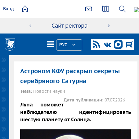
основному
Вход
содержанию
Сайт ректора
Абиту
РУС
Астроном КФУ раскрыл секреты
серебряного Сатурна
Тема:
Новости науки
Дата публикации:
07.07.2026
Луна поможет
наблюдателю идентифицировать
шестую планету от Солнца.