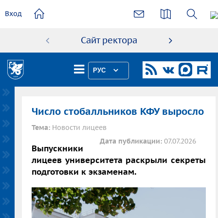
основному
Вход
содержанию
Сайт ректора
Абиту
РУС
Число стобалльников КФУ выросло
Тема:
Новости лицеев
Дата публикации:
07.07.2026
Выпускники
лицеев университета раскрыли секреты
подготовки к экзаменам.