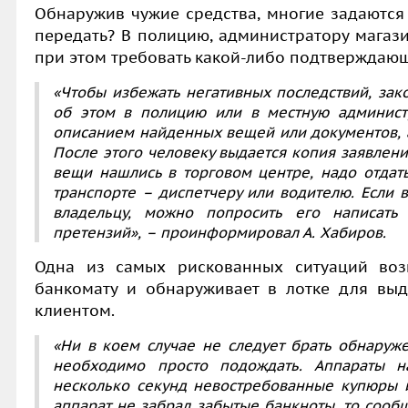
Обнаружив чужие средства, многие задаются
передать? В полицию, администратору магази
при этом требовать какой-либо подтверждаю
«Чтобы избежать негативных последствий, за
об этом в полицию или в местную администр
описанием найденных вещей или документов, а
После этого человеку выдается копия заявлени
вещи нашлись в торговом центре, надо отдат
транспорте – диспетчеру или водителю. Если
владельцу, можно попросить его написать 
претензий»,
– проинформировал А. Хабиров.
Одна из самых рискованных ситуаций возн
банкомату и обнаруживает в лотке для вы
клиентом.
«Ни в коем случае не следует брать обнаруж
необходимо просто подождать. Аппараты н
несколько секунд невостребованные купюры и
аппарат не забрал забытые банкноты, то сооб