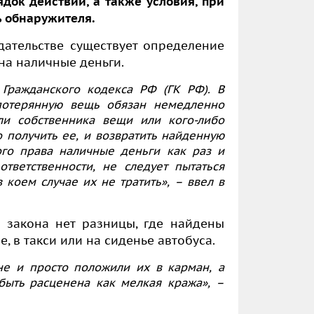
ок действий, а также условия, при
ь обнаружителя.
дательстве существует определение
на наличные деньги.
 Гражданского кодекса РФ (ГК РФ). В
потерянную вещь обязан немедленно
ли собственника вещи или кого-либо
 получить ее, и возвратить найденную
ого права наличные деньги как раз и
тветственности, не следует пытаться
 коем случае их не тратить»,
– ввел в
я закона нет разницы, где найдены
е, в такси или на сиденье автобуса.
не и просто положили их в карман, а
 быть расценена как мелкая кража»,
–