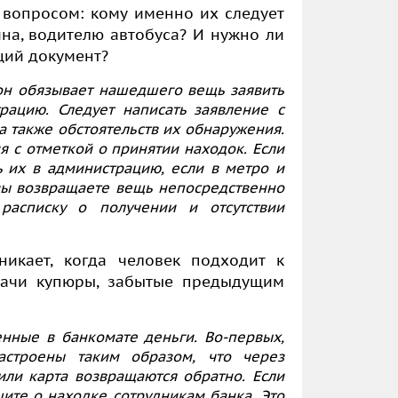
 вопросом: кому именно их следует
на, водителю автобуса? И нужно ли
щий документ?
кон обязывает нашедшего вещь заявить
ацию. Следует написать заявление с
 также обстоятельств их обнаружения.
я с отметкой о принятии находок. Если
ь их в администрацию, если в метро и
 вы возвращаете вещь непосредственно
расписку о получении и отсутствии
икает, когда человек подходит к
дачи купюры, забытые предыдущим
енные в банкомате деньги. Во-первых,
астроены таким образом, что через
ли карта возвращаются обратно. Если
щите о находке сотрудникам банка. Это