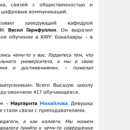
иа, связей с общественностью и
и цифровых коммуникаций.
дравил заведующий кафедрой
иМК
Васил Гарифуллин
. Он выразил
вое обучение в КФУ: бакалавры – в
ись чему-то у вас. Гордитесь тем, что
ального университета, а мы в свою
ами и достижениями», – пожелал
выпускникам. Всего Высшую школу
ду окончили 417 обучающихся.
ом –
Маргарита
Михайлова
. Девушка
е стали связи с преподавателями.
едагоги, а как коллеги. Мы можем
 диалога прийти к чему-то совершенно