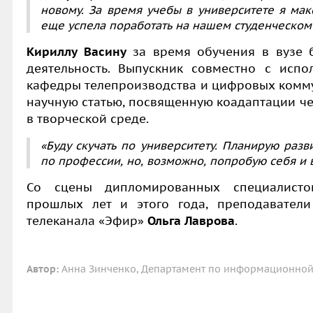
новому. За время учебы в университете я мак
еще успела поработать на нашем студенческом 
Кириллу Васину
за время обучения в вузе 
деятельность. Выпускник совместно с исп
кафедры телепроизводства и цифровых ком
научную статью, посвященную коадаптации че
в творческой среде.
«Буду скучать по университету. Планирую раз
по профессии, но, возможно, попробую себя и в
Со сцены дипломированных специалисто
прошлых лет и этого года, преподавате
телеканала «Эфир»
Ольга Лаврова
.
Автор:
Анна Зинченко, Департамент по информационной 