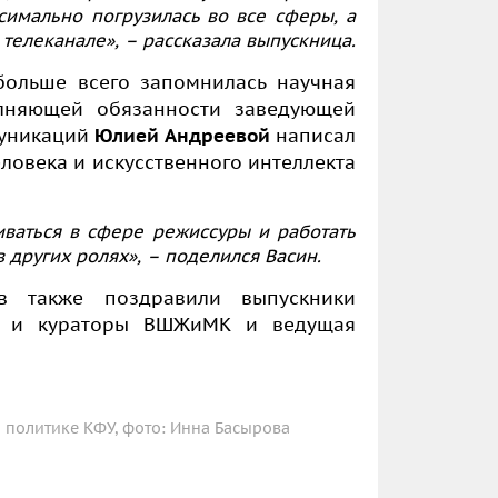
симально погрузилась во все сферы, а
телеканале», – рассказала выпускница.
больше всего запомнилась научная
олняющей обязанности заведующей
муникаций
Юлией Андреевой
написал
ловека и искусственного интеллекта
виваться в сфере режиссуры и работать
 других ролях», – поделился Васин.
в также поздравили выпускники
ли и кураторы ВШЖиМК и ведущая
политике КФУ, фото: Инна Басырова