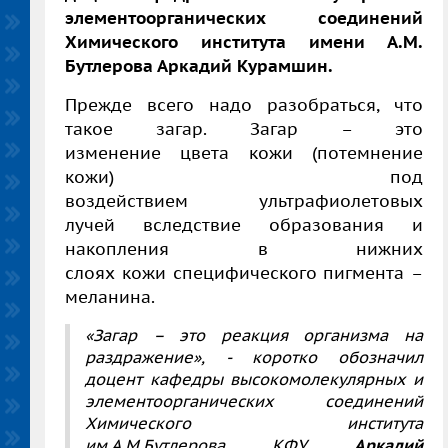
элементоорганических соединений
Химического института имени А.М.
Бутлерова Аркадий Курамшин.
Прежде всего надо разобраться, что
такое загар. Загар – это
изменение цвета кожи (потемнение
кожи) под
воздействием ультрафиолетовых
лучей вследствие образования и
накопления в нижних
слоях кожи специфического пигмента –
меланина.
«
Загар – это реакция организма на
раздражение», - коротко обозначил
доцент кафедры высокомолекулярных и
элементоорганических соединений
Химического института
им.А.М.Бутлерова
КФУ
Аркадий