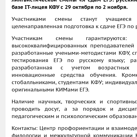
базе IT-лицея КФУ с 29 октября по 2 ноября.
Участниками смены станут учащиеся 
целенаправленная подготовка к сдаче ЕГЭ по 
Участникам смены гарантируются:
высококвалифицированных преподавателей 
разработанные учеными-методистами КФУ, с
тестирования ЕГЭ по русскому языку; ра
разработанная с учетом возрастных о
инновационные средства обучения. Кро
стобалльниками, студентами КФУ; индивидуал
оригинальными КИМами ЕГЭ.
Наличие научных, творческих и спортивн
проводить досуг, а за порядок и дисци
педагогическим и психологическим образова
Контакты: Центр профориентации и взаимоде
филологии и межкультурной коммуникации КФУ,