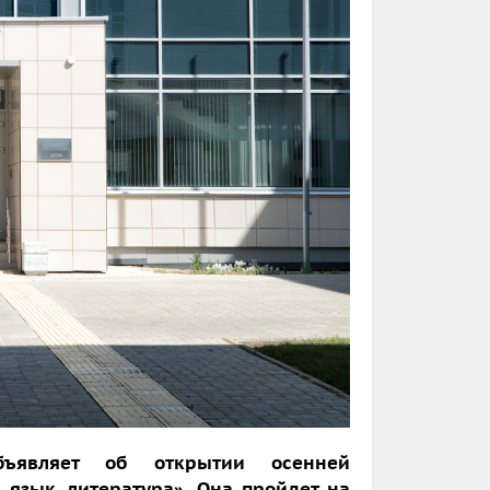
бъявляет об открытии осенней
 язык, литература». Она пройдет на