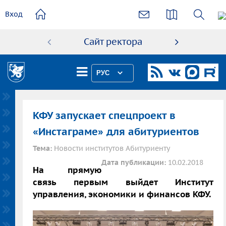
основному
Вход
содержанию
Сайт ректора
Абиту
РУС
КФУ запускает спецпроект в
«Инстаграме» для абитуриентов
Тема:
Новости институтов Абитуриенту
Дата публикации:
10.02.2018
На прямую
связь первым выйдет Институт
управления, экономики и финансов КФУ.