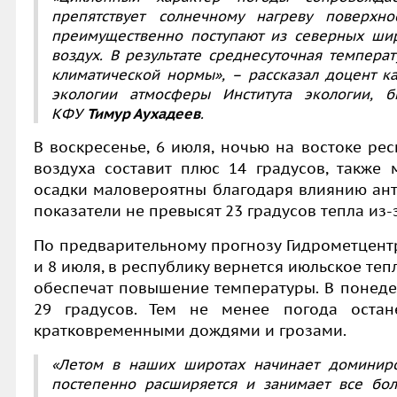
препятствует солнечному нагреву поверхн
преимущественно поступают из северных шир
воздух. В результате среднесуточная темпера
климатической нормы», – рассказал доцент к
экологии атмосферы Института экологии, б
КФУ
Тимур Аухадеев
.
В воскресенье, 6 июля, ночью на востоке ре
воздуха составит плюс 14 градусов, также 
осадки маловероятны благодаря влиянию ант
показатели не превысят 23 градусов тепла из-
По предварительному прогнозу Гидрометцентр
и 8 июля, в республику вернется июльское те
обеспечат повышение температуры. В понедел
29 градусов. Тем не менее погода остан
кратковременными дождями и грозами.
«Летом в наших широтах начинает доминиров
постепенно расширяется и занимает все бо