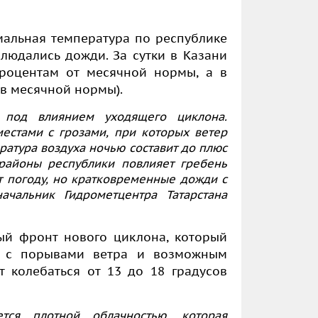
мальная температура по республике
людались дожди. За сутки в Казани
процентам от месячной нормы, а в
ов месячной нормы).
я под влиянием уходящего циклона.
естами с грозами, при которых ветер
ратура воздуха ночью составит до плюс
районы республики повлияет гребень
т погоду, но кратковременные дожди с
чальник Гидрометцентра Татарстана
ый фронт нового циклона, который
ы с порывами ветра и возможным
 колебаться от 13 до 18 градусов
тся плотной облачностью, которая