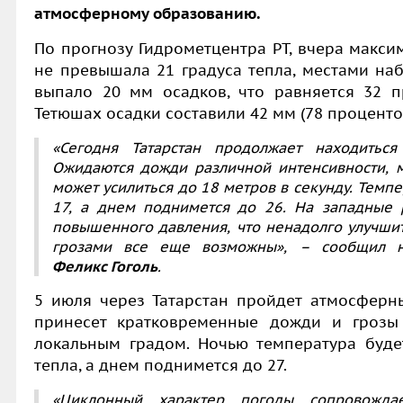
атмосферному образованию.
По прогнозу Гидрометцентра РТ, вчера макси
не превышала 21 градуса тепла, местами наб
выпало 20 мм осадков, что равняется 32 
Тетюшах осадки составили 42 мм (78 процент
«Сегодня Татарстан продолжает находитьс
Ожидаются дожди различной интенсивности, м
может усилиться до 18 метров в секунду. Темпе
17, а днем поднимется до 26. На западные 
повышенного давления, что ненадолго улучши
грозами все еще возможны», – сообщил на
Феликс Гоголь
.
5 июля через Татарстан пройдет атмосферн
принесет кратковременные дожди и гроз
локальным градом. Ночью температура будет
тепла, а днем поднимется до 27.
«Циклонный характер погоды сопровождае