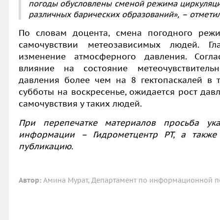
погоды обусловлены сменой режима циркуляц
различных барических образований», – отметил 
По словам доцента, смена погодного режи
самочувствии метеозависимых людей. Гл
изменение атмосферного давления. Согла
влияние на состояние метеочувствитель
давления более чем на 8 гектопаскалей в т
субботы на воскресенье, ожидается рост дав
самочувствия у таких людей.
При перепечатке материалов просьба ука
информации – Гидрометцентр РТ, а также 
публикацию.
Автор:
Амина Мурат, Департамент по информационной по