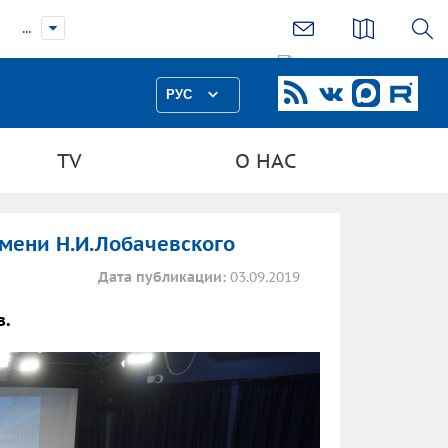
...
РУС
TV
О НАС
мени Н.И.Лобачевского
Дата публикации:
03.09.2019
в.