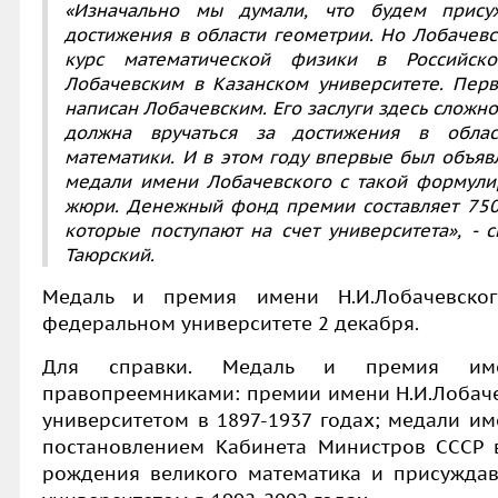
«Изначально мы думали, что будем прис
достижения в области геометрии. Но Лобачев
курс математической физики в Российс
Лобачевским в Казанском университете. Пер
написан Лобачевским. Его заслуги здесь слож
должна вручаться за достижения в обла
математики. И в этом году впервые был объя
медали имени Лобачевского с такой формули
жюри. Денежный фонд премии составляет 7500
которые поступают на счет университета», -
Таюрский.
Медаль и премия имени Н.И.Лобачевск
федеральном университете 2 декабря.
Для справки. Медаль и премия имен
правопреемниками: премии имени Н.И.Лобаче
университетом в 1897-1937 годах; медали им
постановлением Кабинета Министров СССР 
рождения великого математика и присужда