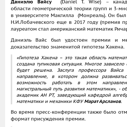
Даниэлю Вайсу
(Daniel T. Wise) – канад
области геометрической теории групп и 3-мн
в университете Макгилла (Монреаль). Он бы
Н.И.Лобачевского еще в 2017 году (премия пр
лауреатом стал американский математик Рича
Даниэль Вайс был удостоен премии и ме
доказательство знаменитой гипотезы Хакена.
«Гипотеза Хакена – это такая область матема
создана тупиковая ситуация. Многое зависело 
будет решена. Заслуга профессора Вайса 
направление, в котором должна развивать
возможность работать в этом направле
магистральный путь развития математики», - 
академик АН РТ, заведующий кафедрой алгебр
математики и механики КФУ
Марат Арсланов
.
Во время пресс-конференции также было отме
формат присуждения премии.