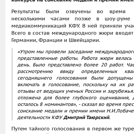
Результаты были озвучены во время 
несколькими часами позже в шоу-руме
медиакоммуникаций КФУ. В ней приняли учас
Всего в состав международного жюри входят 
Германии, Франции и Швейцарии.
«Утром мы провели заседание международног
представленные работы. Работа жюри велась
день. Было представлено более 20 работ. Ча
рассмотрению ввиду определенных квал
сегодняшнего голосования были допущен
включать в голосование, поскольку на их 
отзывы от ведущих ученых России и зарубежья
отложена для более глубокого оценивания, 
осталось 8 номинантов», - сказал во время пр
соискание медали и премии имени Н.И.Лобаче
деятельности КФУ
Дмитрий Таюрский
.
Путем тайного голосования в первом же тур