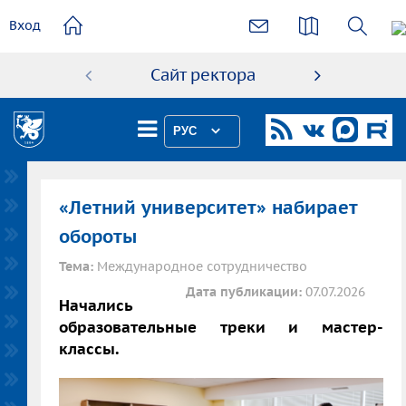
основному
Вход
содержанию
Сайт ректора
Абиту
РУС
«Летний университет» набирает
обороты
Тема:
Международное сотрудничество
Дата публикации:
07.07.2026
Начались
образовательные треки и мастер-
классы.