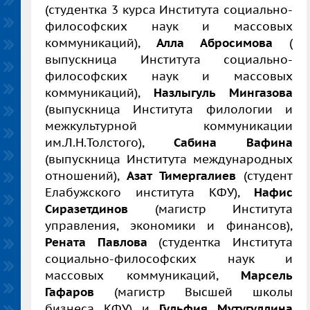
(студентка 3 курса Института социально-
философских наук и массовых
коммуникаций),
Алла Абросимова
(
выпускница Института социально-
философских наук и массовых
коммуникаций),
Назлыгуль Мингазова
(выпускница Института филологии и
межкультурной коммуникации
им.Л.Н.Толстого),
Сабина Вафина
(выпускница Института международных
отношений),
Азат Тимергалиев
(студент
Елабужского института КФУ),
Нафис
Сиразетдинов
(магистр Института
управления, экономики и финансов),
Рената Павлова
(студентка Института
социально-философских наук и
массовых коммуникаций,
Марсель
Гафаров
(магистр Высшей школы
бизнеса КФУ) и
Гульфия Мутугуллина