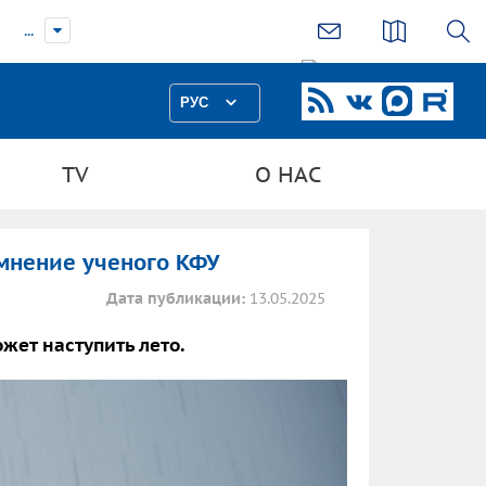
...
РУС
TV
О НАС
 мнение ученого КФУ
Дата публикации:
13.05.2025
жет наступить лето.