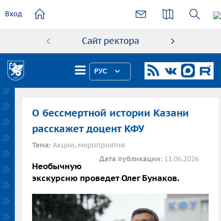
основному
Вход
содержанию
Сайт ректора
Абиту
РУС
О бессмертной истории Казани
расскажет доцент КФУ
Тема:
Акции, мероприятия
Дата публикации:
11.06.2026
Необычную
экскурсию проведет Олег Бунаков.