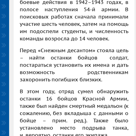
боевые действия в 1942–1943 годах,
в
полосе наступления 54-й армии. В
поисковых работах сначала принимали
участие шесть человек, затем на помощь
им подоспели студенты, и численность
команды возросла до 14 человек.
Перед «Снежным десантом» стояла цель
– найти останки бойцов солдат,
постараться установить их имена и дать
возможность родственникам
захоронить погибших близких.
В этом году, отряд сумел обнаружить
останки 16 бойцов Красной Армии,
также
был найден смертный медальон (к
сожалению, без вкладыша с данными о
бойце – прим. ред.). Также было
установлено место подрыва танка,
и, вероятно, останки его экипажа.