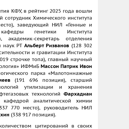
ития КФУ, в
рейтинг 2025 года вошли
й сотрудник Химического института
есто), заведующий НИЛ «Генные и
кафедры генетики Института
 академик-секретарь отделения
и наук РТ
Альберт Ризванов
(128 302
ительности и гравитации Института
019 строчке топа), главный научный
кология» ИФМиБ
Массон Патрик Ивон
ологического парка «Малотоннажные
меев
(191 696 позиция), старший
нологий утилизации и хранения
ефтегазовых технологий
Фархадиан
я кафедрой аналитической химии
37 770 место), руководитель НИЛ
ахин
(338 917 позиция).
количеством цитирований в своих