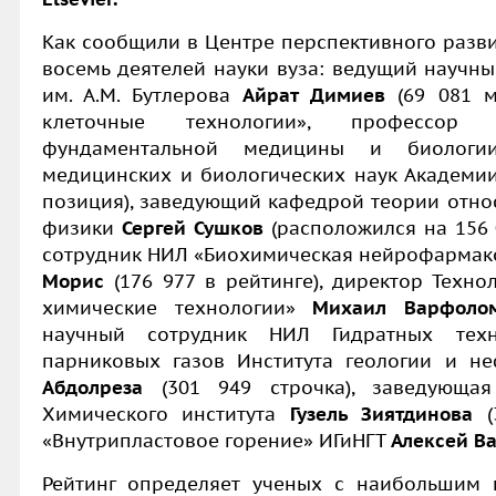
Как сообщили в Центре перспективного разв
восемь деятелей науки вуза: ведущий научны
им. А.М. Бутлерова
Айрат Димиев
(69 081 м
клеточные технологии», профессор 
фундаментальной медицины и биологии,
медицинских и биологических наук Академи
позиция), заведующий кафедрой теории относ
физики
Сергей Сушков
(расположился на 156 
сотрудник НИЛ «Биохимическая нейрофарма
Морис
(176 977 в рейтинге), директор Техн
химические технологии»
Михаил Варфоло
научный сотрудник НИЛ Гидратных тех
парниковых газов Института геологии и н
Абдолреза
(301 949 строчка), заведующа
Химического института
Гузель Зиятдинова
(3
«Внутрипластовое горение» ИГиНГТ
Алексей В
Рейтинг определяет ученых с наибольшим 