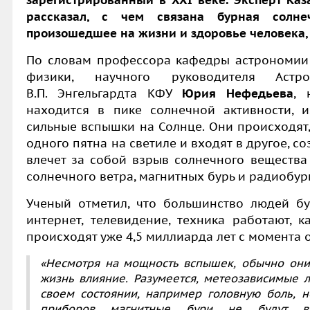
зарегистрированный в XXI веке. Эксперт Каз
рассказал, с чем связана бурная солне
произошедшее на жизни и здоровье человека, 
По словам профессора кафедры астрономии 
физики, научного руководителя Астр
В.П. Энгельгардта КФУ
Юрия Нефедьева
, 
находится в пике солнечной активности, и
сильные вспышки на Солнце. Они происходят,
одного пятна на светиле и входят в другое, с
влечет за собой взрыв солнечного вещества
солнечного ветра, магнитных бурь и радиобур
Ученый отметил, что большинство людей бу
интернет, телевидение, техника работают, 
происходят уже 4,5 миллиарда лет с момента
«Несмотря на мощность вспышек, обычно они
жизнь влияние. Разумеется, метеозависимые 
своем состоянии, например головную боль, 
приборов магнитные бури не будут воз