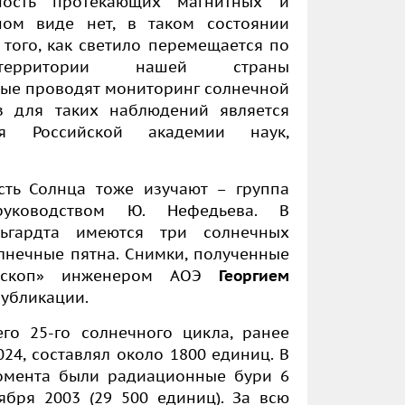
ность протекающих магнитных и
ном виде нет, в таком состоянии
 того, как светило перемещается по
рритории нашей страны
ые проводят мониторинг солнечной
з для таких наблюдений является
ия Российской академии наук,
сть Солнца тоже изучают – группа
уководством Ю. Нефедьева. В
льгардта имеются три солнечных
лнечные пятна. Снимки, полученные
лескоп» инженером АОЭ
Георгием
публикации.
го 25-го солнечного цикла, ранее
24, составлял около 1800 единиц. В
омента были радиационные бури 6
ября 2003 (29 500 единиц). За всю