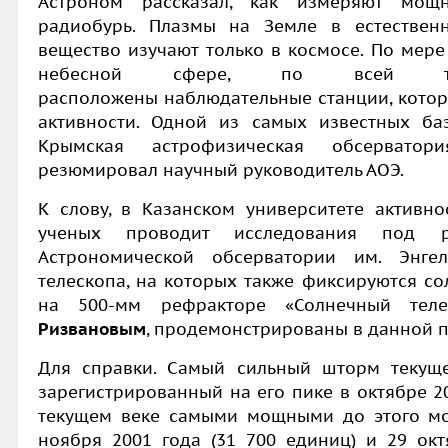
Астроном рассказал, как измеряют мощ
радиобурь. Плазмы на Земле в естествен
вещество изучают только в космосе. По мере
небесной сфере, по всей те
расположены наблюдательные станции, котор
активности. Одной из самых известных ба
Крымская астрофизическая обсерватор
резюмировал научный руководитель АОЭ.
К слову, в Казанском университете активно
ученых проводит исследования под р
Астрономической обсерватории им. Энге
телескопа, на которых также фиксируются со
на 500-мм рефракторе «Солнечный те
Ризвановым
, продемонстрированы в данной 
Для справки. Самый сильный шторм текуще
зарегистрированный на его пике в октябре 20
текущем веке самыми мощными до этого м
ноября 2001 года (31 700 единиц) и 29 окт