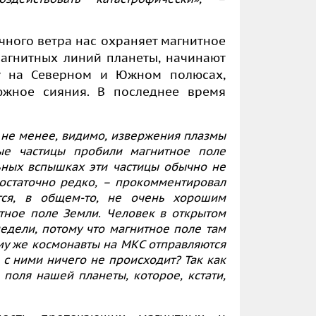
чного ветра нас охраняет магнитное
магнитных линий планеты, начинают
ру на Северном и Южном полюсах,
южное сияния. В последнее время
м не менее, видимо, извержения плазмы
ые частицы пробили магнитное поле
льных вспышках эти частицы обычно не
остаточно редко, – прокомментировал
тся, в общем-то, не очень хорошим
тное поле Земли. Человек в открытом
едели, потому что магнитное поле там
ему же космонавты на МКС отправляются
с ними ничего не происходит? Так как
поля нашей планеты, которое, кстати,