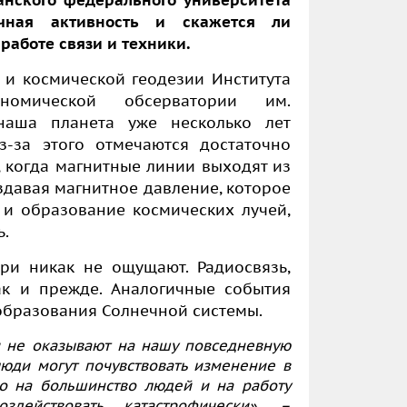
анского федерального университета
чная активность и скажется ли
работе связи и техники.
и космической геодезии Института
ономической обсерватории им.
наша планета уже несколько лет
з-за этого отмечаются достаточно
 когда магнитные линии выходят из
оздавая магнитное давление, которое
 и образование космических лучей,
ь.
ри никак не ощущают. Радиосвязь,
как и прежде. Аналогичные события
 образования Солнечной системы.
 не оказывают на нашу повседневную
люди могут почувствовать изменение в
но на большинство людей и на работу
действовать катастрофически», –