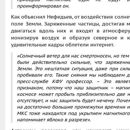
проинформировал он.
Как объяснил Нефедьев, от воздействия солне
поле Земли. Заряженные частицы, достигая 
двигаться вдоль них и входят в атмосфе
ионизируя воздух и образуя северное и 
удивительные кадры облетели интернет.
«Солнечный ветер для нас смертоносен, но те
были действительно сильные, что заряженн
Земли. Это нештатная ситуация, даже при си
пробивали его. Такие сияния мы наблюдаем д
пресс-службе КФУ профессор. – Это являе
признаком, потому что наш защитник – магни
космосе может пробыть приблизительно две н
отсутствует, и нас защитить будет нечему. Поч
на достаточно большие промежутки времени и 
МКС тоже находится под укрытием магнитного 
напоминает яблоко в разрезе».