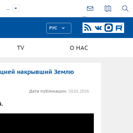
...
РУС
TV
О НАС
уацией накрывший Землю
Дата публикации:
20.01.2026
й.