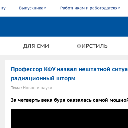
нту
Выпускникам
Работникам и работодателям
ДЛЯ СМИ
ФИРСТИЛЬ
Профессор КФУ назвал нештатной сит
радиационный шторм
Тема:
Новости науки
За четверть века буря оказалась самой мощно