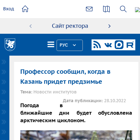
основному
Вход
содержанию
Сайт ректора
Абиту
РУС
Профессор сообщил, когда в
Казань придет предзимье
Тема:
Новости институтов
Дата публикации:
28.10.2022
Погода в
ближайшие дни будет обусловлена
арктическим циклоном.