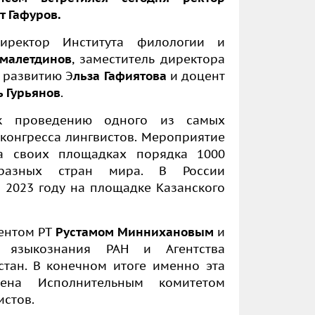
т Гафуров.
иректор Института филологии и
малетдинов
, заместитель директора
 развитию Э
льза Гафиятова
и доцент
ь Гурьянов
.
 к проведению одного из самых
онгресса лингвистов. Мероприятие
а своих площадках порядка 1000
 разных стран мира. В России
 2023 году на площадке Казанского
ентом РТ
Рустамом Миннихановым
и
а языкознания РАН и Агентства
стан. В конечном итоге именно эта
ена Исполнительным комитетом
истов.