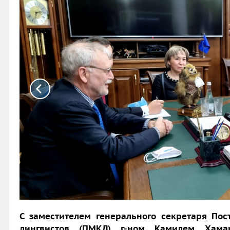
С заместителем генерального секретаря Пос
лингвистов (ПМКЛ) г-ном Камилем Хаман