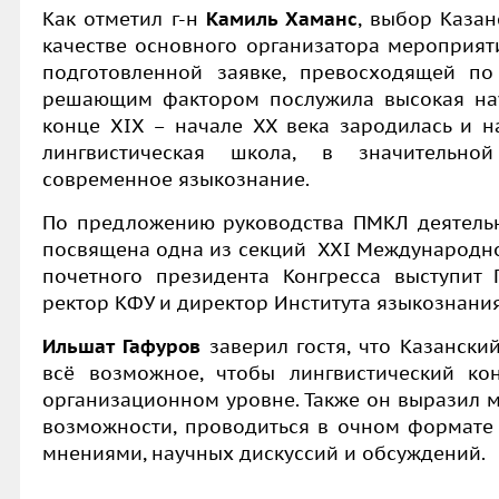
Как отметил г-н
Камиль Хаманс
, выбор Казан
качестве основного организатора мероприят
подготовленной заявке, превосходящей по
решающим фактором послужила высокая нау
конце XIX – начале XX века зародилась и н
лингвистическая школа, в значительн
современное языкознание.
По предложению руководства ПМКЛ деятель
посвящена одна из секций
XXI
Международног
почетного президента Конгресса выступит П
ректор КФУ и директор Института языкознания
Ильшат Гафуров
заверил гостя, что Казански
всё возможное, чтобы лингвистический к
организационном уровне. Также он выразил м
возможности, проводиться в очном формате 
мнениями, научных дискуссий и обсуждений.