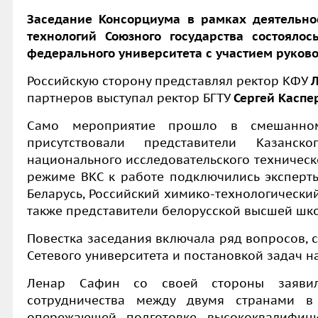
Заседание Консорциума в рамках деятельнос
технологий Союзного государства состоялос
федерального университета с участием руково
Российскую сторону представлял ректор КФУ
партнеров выступал ректор БГТУ
Сергей Каспе
Само мероприятие прошло в смешанно
присутствовали представители Казанс
национального исследовательского техническог
режиме ВКС к работе подключились эксперты
Беларусь, Российский химико-технологический
также представители белорусской высшей шк
Повестка заседания включала ряд вопросов, 
Сетевого университета и постановкой задач 
Ленар Сафин со своей стороны заяви
сотрудничества между двумя странами в
опережающей подготовке высококвалифици