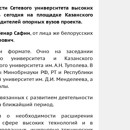
ти Сетевого университета высоких
ь сегодня на площадке Казанского
дителей опорных вузов проекта.
Ленар Сафин
, от лица же белорусских
рович
.
м формате. Очно на заседании
кого университета и
Казанского
о университета им. А.Н. Туполева. В
 Минобрнауки РФ, РТ и Республики
 университет им. Д.И. Менделеева, а
олы.
связанных с развитием деятельности
на ближайший период.
л о необходимости расширения
 сфере высоких технологий и в
рованных инженерно-технических