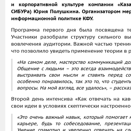
и корпоративной культуре компании «Каза
СИБУРа) Юрия Полушкина. Организатором мер
информационной политике КФУ.
Программа первого дня была посвящена т
Участники разобрали структуру сильного в
вовлечения аудитории. Важной частью тренин
что позволило увидеть применение теории в 
«На самом деле, мастерство коммуникаций до
Общение с людьми – это всегда взаимодейств
выстраивать свои мысли и ставить перед с
особенно понравилось, так это то, что студент
вопросы. На мой взгляд, все удалось», – расск
Второй день интенсива «Как отвечать на ка
свои идеи в условиях скептически настроенн
«Это очень важный навык, который помогает 
карьере, будь то собеседование, презентац
Умение грамотно и уверенно отвечать на сл