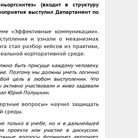
ньоргсинтез» (входит в структуру
оприятия выступил Департамент по
еме «Эффективные коммуникации».
ыступления и узнали о механизмах
га стал разбор кейсов из практики,
реальной корпоративной среде.
лжно быть присуще каждому человеку.
ие. Поэтому мы должны уметь логично
обой цель в любом выступлении. Что
ы активно участвовали и живо задавали
азал Юрий Полушкин.
верзные вопросы» научил защищать
ой среды.
не только в учебе, но и в дальнейшей
ия проекта или участие в дискуссии.
ожные вопросы формирует авторитет,