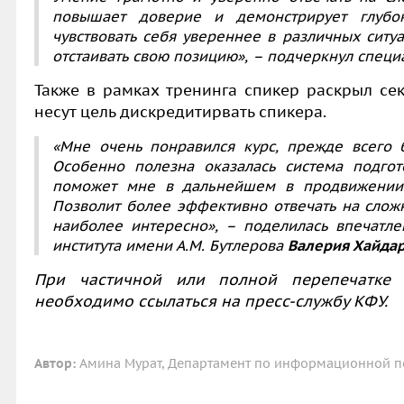
повышает доверие и демонстрирует глубо
чувствовать себя увереннее в различных ситу
отстаивать свою позицию», – подчеркнул специа
Также в рамках тренинга спикер раскрыл се
несут цель дискредитирвать спикера.
«Мне очень понравился курс, прежде всего б
Особенно полезна оказалась система подгот
поможет мне в дальнейшем в продвижении 
Позволит более эффективно отвечать на слож
наиболее интересно», – поделилась впечатле
института имени А.М. Бутлерова
Валерия Хайда
При частичной или полной перепечатке 
необходимо ссылаться на пресс-службу КФУ.
Автор:
Амина Мурат, Департамент по информационной по