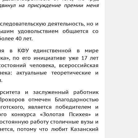
двинул на присуждение премии меня
сследовательскую деятельность, но и
льшим удовольствием общается со
олее 40 лет.
тия в КФУ единственной в мире
ка», по его инициативе уже 17 лет
остояний человека, всероссийская
ека: актуальные теоретические и
.
рситета и
з
аслуженный работник
рохоров отмечен Благодарностью
готского, является победителем и
ого конкурса «Золотая Психея» и
остоянную работу столичные вузы и
ется, потому что любит Казанский