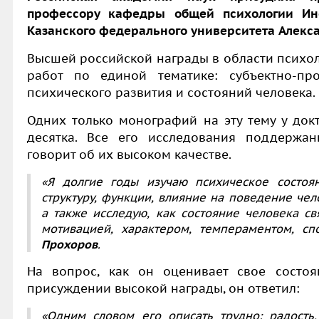
профессору кафедры общей психологии Инс
Казанского федерального университета
Алекс
Высшей российской награды в области психол
работ по единой тематике: субъектно-пр
психического развития и состояний человека.
Одних только монографий на эту тему у док
десятка. Все его исследования поддержа
говорит об их высоком качестве.
«Я долгие годы изучаю психическое состоян
структуру, функции, влияние на поведение чело
а также исследую, как состояние человека с
мотивацией, характером, темпераментом, сп
Прохоров
.
На вопрос, как он оценивает свое состоя
присуждении высокой награды, он ответил:
«Одним словом его описать трудно: радость,