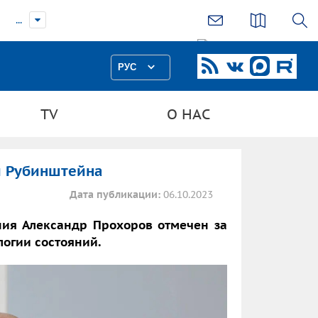
...
РУС
TV
О НАС
и Рубинштейна
Дата публикации:
06.10.2023
ния Александр Прохоров отмечен за
огии состояний.