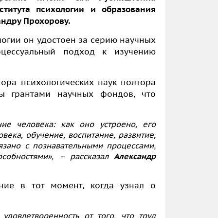
титута психологии и образования
андру Прохорову.
огии он удостоен за серию научных
оцессуальный подход к изучению
тора психологических наук полтора
ны грантами научных фондов, что
ие человека: как оно устроено, его
века, обучение, воспитание, развитие,
вязано с познавательными процессами,
особностями», – рассказал
Александр
ние в тот момент, когда узнал о
 удовлетворенность от того, что труд