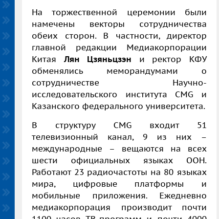
На торжественной церемонии были
намечены векторы сотрудничества
обеих сторон. В частности, директор
главной редакции Медиакорпорации
Китая
Лян Цзяньцзэн
и ректор КФУ
обменялись меморандумами о
сотрудничестве Научно-
исследовательского института
CMG
и
Казанского федерального университета.
В структуру CMG входит 51
телевизионный канал, 9 из них –
международные – вещаются на всех
шести официальных языках ООН.
Работают 23 радиочастоты на 80 языках
мира, цифровые платформы и
мобильные приложения. Ежедневно
медиакорпорация производит почти
1100 часов ТВ-программ и почти 4000