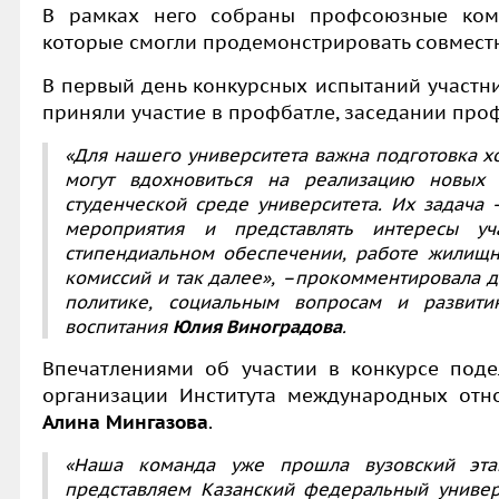
В рамках него
собраны профсоюзные кома
которые смогли продемонстрировать совместн
В первый день конкурсных испытаний участни
приняли участие в профбатле, заседании про
«Для нашего университета важна подготовка 
могут вдохновиться на реализацию новых 
студенческой среде университета. Их задача
мероприятия и представлять интересы у
стипендиальном обеспечении, работе жилищн
комиссий и так далее»,
–
прокомментировала д
политике, социальным вопросам и развитию
воспитания
Юлия Виноградова
.
Впечатлениями об участии в конкурсе под
организации Института международных отн
Алина Мингазова
.
«Наша команда уже прошла вузовский этап
представляем Казанский федеральный универ