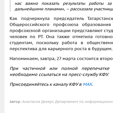
нас важно показать результаты работы за
дальнейшими планами»,
–
рассказала участница
Как подчеркнула
председатель
Татарстан
Общероссийского профсоюза образовани
профсоюзной организации представляют студен
человек по РТ. Она также отметила готовн
студентам, поскольку работа в обществе
перспектива для карьерного роста в будущем
Напоминаем, завтра, 27 марта состоится втор
При частичной или полной перепечатке 
необходимо ссылаться на пресс-службу КФУ.
Присоединяйтесь к каналу КФУ в
MAX
.
Автор:
Анастасия Дехерт, Департамент по информационн