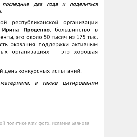
 последние два года и поделиться
.
ской республиканской организации
я
Ирина Проценко
, большинство в
ты, это около 50 тысяч из 175 тыс.
ость оказания поддержки активным
нных организациях
–
это хорошая
.
ой день конкурсных испытаний.
материала, а также цитировании
ой политике КФУ, фото: Исламия Баянова