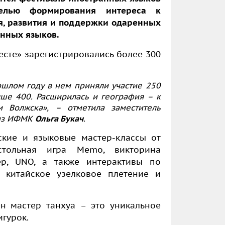
целью формирования интереса к
я, развития и поддержки одаренных
анных языков.
есте» зарегистрировались более 300
ошлом году в нем приняли участие 250
ыше 400. Расширилась и география – к
 Волжска», – отметила заместитель
тиз ИФМК
Ольга Букач
.
ские и языковые мастер-классы от
стольная игра Memo, викторина
тер, UNO, а также интерактивы по
, китайское узелковое плетение и
н мастер танхуа – это уникальное
гурок.