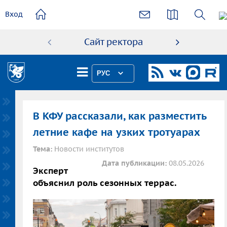
основному
Вход
содержанию
Сайт ректора
Абиту
РУС
В КФУ рассказали, как разместить
летние кафе на узких тротуарах
Тема:
Новости институтов
Дата публикации:
08.05.2026
Эксперт
объяснил роль сезонных террас.