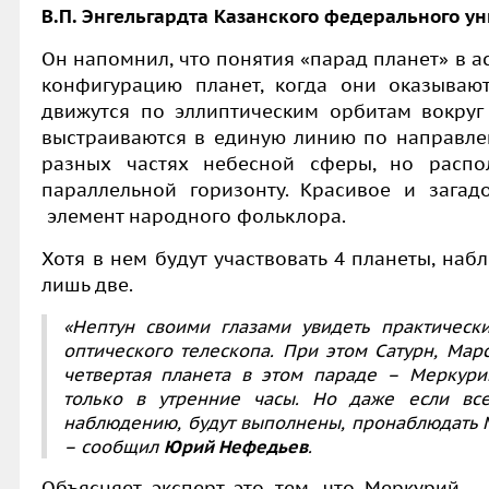
В.П. Энгельгардта Казанского федерального 
Он напомнил, что понятия «парад планет» в а
конфигурацию планет, когда они оказываю
движутся по эллиптическим орбитам вокруг 
выстраиваются в единую линию по направлен
разных частях небесной сферы, но распол
параллельной горизонту. Красивое и зага
элемент народного фольклора.
Хотя в нем будут участвовать 4 планеты, на
лишь две.
«Нептун своими глазами увидеть практическ
оптического телескопа. При этом Сатурн, Мар
четвертая планета в этом параде – Меркур
только в утренние часы. Но даже если все
наблюдению, будут выполнены, пронаблюдать М
– сообщил
Юрий Нефедьев
.
Объясняет эксперт это тем, что Меркурий –