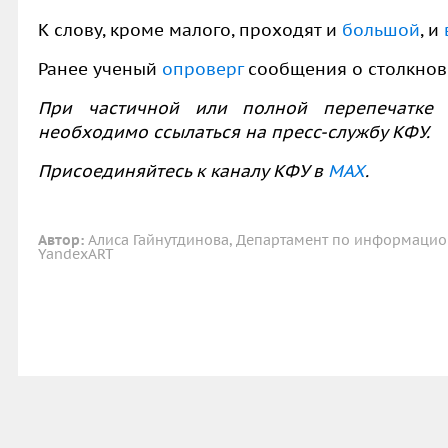
К слову, кроме малого, проходят и
большой
, и
Ранее ученый
опроверг
сообщения о столкнове
При частичной или полной перепечатке 
необходимо ссылаться на пресс-службу КФУ.
Присоединяйтесь к каналу КФУ в
MAX
.
Автор:
Алиса Гайнутдинова, Департамент по информацио
YandexART