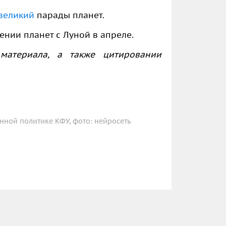
великий
парады планет.
нии планет с Луной в апреле.
материала, а также цитировании
нной политике КФУ, фото: нейросеть