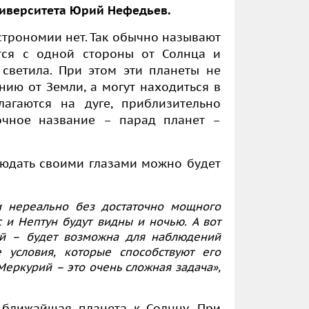
университета Юрий Нефедьев.
строномии нет. Так обычно называют
тся с одной стороны от Солнца и
светила. При этом эти планеты не
ию от Земли, а могут находиться в
агаются на дуге, приблизительно
дочное название – парад планет –
блюдать своими глазами можно будет
и нереально без достаточно мощного
с и Нептун будут видны и ночью. А вот
ий – будет возможна для наблюдений
 условия, которые способствуют его
еркурий – это очень сложная задача»,
 ближайшая планета к Солнцу. При