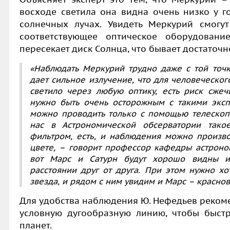
восходе светила она видна очень низко у го
солнечных лучах. Увидеть Меркурий смогу
соответствующее оптическое оборудовани
пересекает диск Солнца, что бывает достаточн
«Наблюдать Меркурий трудно даже с той точк
дает сильное излучение, что для человеческого
светило через любую оптику, есть риск сжечь
нужно быть очень осторожным с такими экс
можно проводить только с помощью телескоп
нас в Астрономической обсерватории тако
фильтром, есть, и наблюдения можно произво
цвете, – говорит профессор кафедры астроно
вот Марс и Сатурн будут хорошо видны и 
расстоянии друг от друга. При этом нужно хо
звезда, и рядом с ним увидим и Марс – краснов
Для удобства наблюдения Ю. Нефедьев рекоме
условную дугообразную линию, чтобы быст
планет.