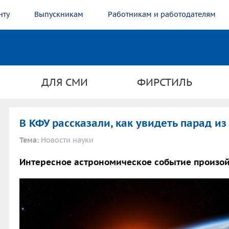
нту
Выпускникам
Работникам и работодателям
ДЛЯ СМИ
ФИРСТИЛЬ
В КФУ рассказали, как увидеть парад и
Тема:
Новости науки
Интересное астрономическое событие произой