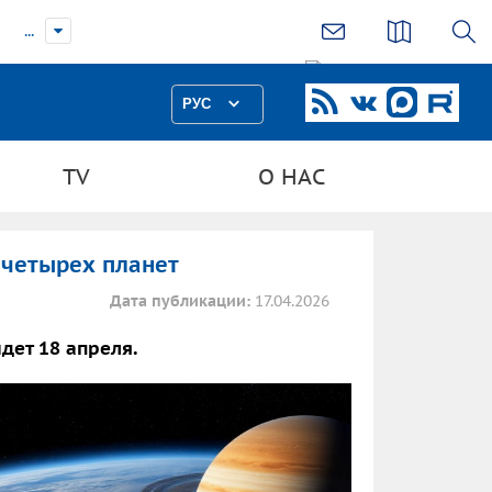
...
РУС
TV
О НАС
з четырех планет
Дата публикации:
17.04.2026
дет 18 апреля.