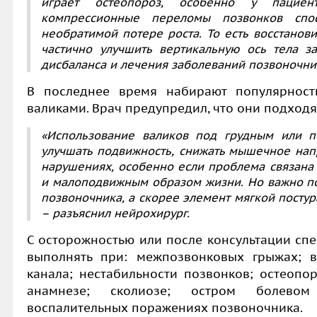
играет остеопороз, особенно у пациент
компрессионные переломы позвонков сп
необратимой потере роста. То есть восстанов
частично улучшить вертикальную ось тела з
дисбаланса и лечения заболеваний позвоночни
В последнее время набирают популярност
валиками. Врач предупредил, что они подходя
«Использование валиков под грудным или 
улучшать подвижность, снижать мышечное нап
нарушениях, особенно если проблема связан
и малоподвижным образом жизни. Но важно по
позвоночника, а скорее элемент мягкой посту
– разъяснил нейрохирург.
С осторожностью или после консультации спе
выполнять при: межпозвонковых грыжах; 
канала; нестабильности позвонков; остеопо
анамнезе; сколиозе; остром болевом
воспалительных поражениях позвоночника.