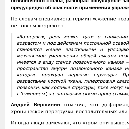
позвоночного столба, разобрал популярные з
предупредил об опасности применения упражн
По словам специалиста, термин «сужение поз
не совсем корректен.
«Во-первых, речь может идти о снижении
возрастом и под действием постоянной осевой
становятся менее эластичными и уплощаю
механизмов уменьшения общей высоты позво
имеется в виду стеноз позвоночного канала 
пространство внутри позвоночного канала и
которые проходят нервные структуры. П
разрастание костной ткани, гипертрофия связ
позвонки, как костные структуры, тоже могут м
с "сужением", а с патологическими процессами»
Андрей Вершинин
отметил, что деформаци
хронической перегрузки, воспалительных или
Иногда люди замечают, что утром они выше, 