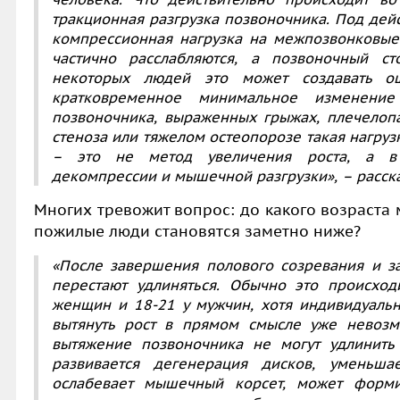
тракционная разгрузка позвоночника. Под дей
компрессионная нагрузка на межпозвонковые
частично расслабляются, а позвоночный ст
некоторых людей это может создавать о
кратковременное минимальное изменение
позвоночника, выраженных грыжах, плечелоп
стеноза или тяжелом остеопорозе такая нагруз
– это не метод увеличения роста, а в 
декомпрессии и мышечной разгрузки»,
– расска
Многих тревожит вопрос: до какого возраста 
пожилые люди становятся заметно ниже?
«После завершения полового созревания и з
перестают удлиняться. Обычно это происход
женщин и 18-21 у мужчин, хотя индивидуаль
вытянуть рост в прямом смысле уже невозм
вытяжение позвоночника не могут удлинить
развивается дегенерация дисков, уменьшае
ослабевает мышечный корсет, может форми