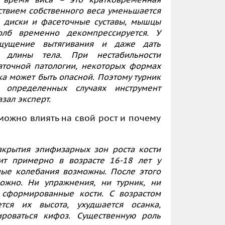
ствием собственного веса уменьшается
 диски и фасеточные суставы, мышцы
олб временно декомпрессируется. У
щущение вытягивания и даже дать
 длины тела. При нестабильности
аточной патологии, некоторых формах
ка может быть опасной. Поэтому турник
определенных случаях инструмент
зал эксперт.
можно влиять на свой рост и почему
акрытия эпифизарных зон роста кости
ит примерно в возрасте 16-18 лет у
ные колебания возможны. После этого
ожно. Ни упражнения, ни турник, ни
 сформированные кости. С возрастом
тся их высота, ухудшается осанка,
роваться кифоз. Существенную роль