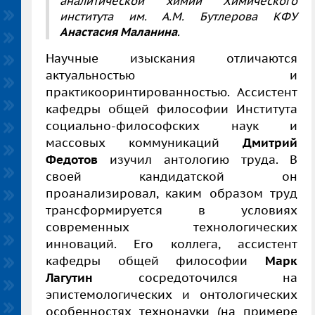
аналитической химии Химического
института им. А.М. Бутлерова КФУ
Анастасия Маланина
.
Научные изыскания отличаются
актуальностью и
практикооринтированностью. Ассистент
кафедры общей философии Института
социально-философских наук и
массовых коммуникаций
Дмитрий
Федотов
изучил антологию труда. В
своей кандидатской он
проанализировал, каким образом труд
трансформируется в условиях
современных технологических
инноваций. Его коллега, ассистент
кафедры общей философии
Марк
Лагутин
сосредоточился на
эпистемологических и онтологических
особенностях технонауки (на примере