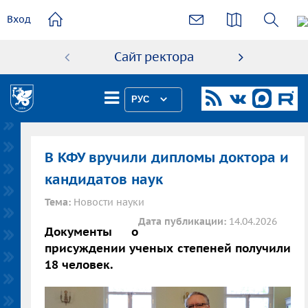
основному
Вход
содержанию
Сайт ректора
Абиту
РУС
В КФУ вручили дипломы доктора и
кандидатов наук
Тема:
Новости науки
Дата публикации:
14.04.2026
Документы о
присуждении ученых степеней получили
18 человек.