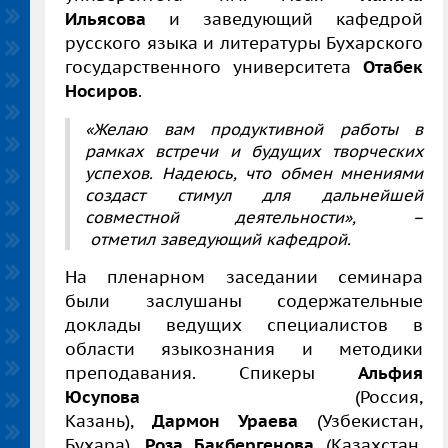
Ильясова
и заведующий кафедрой
русского языка и литературы Бухарского
государственного университета
Отабек
Носиров
.
«Желаю вам продуктивной работы в
рамках встречи и будущих творческих
успехов. Надеюсь, что обмен мнениями
создаст стимул для дальнейшей
совместной деятельности»,
­
–
отметил заведующий кафедрой.
На пленарном заседании семинара
были заслушаны содержательные
доклады ведущих специалистов в
области языкознания и методики
преподавания. Спикеры
Альфия
Юсупова
(Россия,
Казань),
Дармон Ураева
(Узбекистан,
Бухара),
Роза Бакбергенова
(Казахстан,