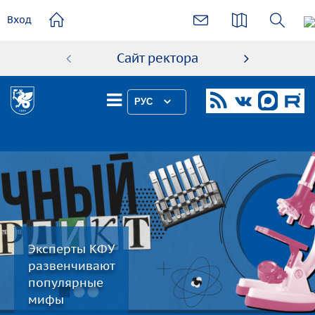
основному
Вход
содержанию
Сайт ректора
Абиту
РУС
Эксперты КФУ
развенчивают
популярные
мифы